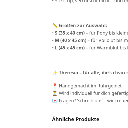
• Sitzt top, verrutscht nicht – und 
📏
Größen zur Auswahl:
•
S (35 x 40 cm)
– für Pony bis klein
•
M (40 x 45 cm)
– für Vollblut bis 
•
L (45 x 45 cm)
– für Warmblut bis k
✨
Theresia – für alle, die’s clea
📍 Handgemacht im Ruhrgebiet
⏳ Wird individuell für dich gefertig
💌 Fragen? Schreib uns – wir freue
Ähnliche Produkte