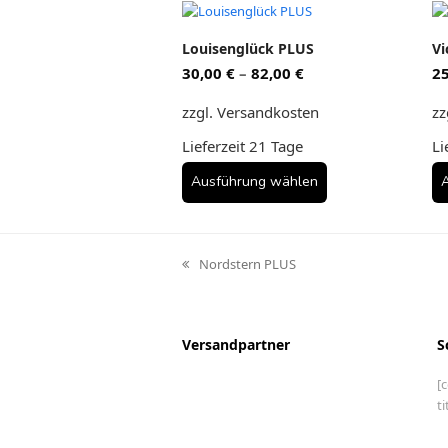
Dieses
Di
Produkt
Pr
Louisenglück PLUS
Vi
weist
we
30,00
€
–
82,00
€
2
mehrere
me
Varianten
Va
zzgl. Versandkosten
zz
auf.
auf
Die
Di
Lieferzeit
21 Tage
Li
Optionen
Op
können
kö
Ausführug wählen
auf
au
der
de
Produktseite
Pr
gewählt
ge
Nordstern PLUS
vorheriger
werden
we
Beitrag:
Versandpartner
S
[
t