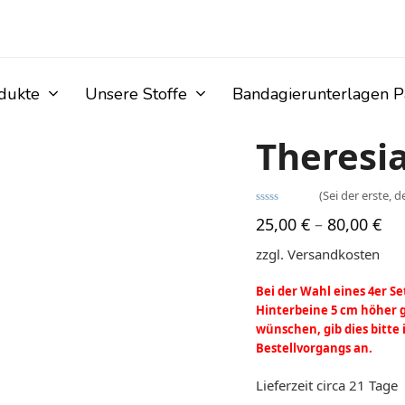
odukte
Unsere Stoffe
Bandagierunterlagen P
Theresi
(
Sei der erste, d
Bewertet
25,00
€
–
80,00
€
mit
0
von
zzgl. Versandkosten
5
Bei der Wahl eines 4er Se
Hinterbeine 5 cm höher ge
wünschen, gib dies bitte 
Bestellvorgangs an.
Lieferzeit
circa 21 Tage