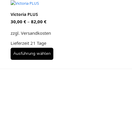
Dieses
Produkt
Victoria PLUS
weist
30,00
€
–
82,00
€
mehrere
Varianten
zzgl. Versandkosten
auf.
Die
Lieferzeit
21 Tage
Optionen
können
Ausführug wählen
auf
der
Produktseite
gewählt
werden