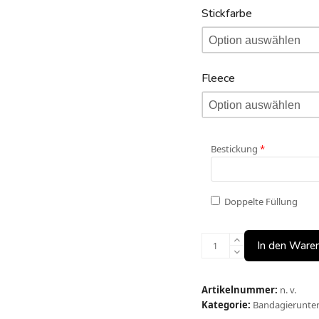
Stickfarbe
Fleece
Bestickung
*
Doppelte Füllung
Theresia
In den Ware
Menge
Artikelnummer:
n. v.
Kategorie:
Bandagierunte