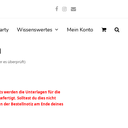
Facebook
Instagram
E-
Mail
arty
Wissenswertes
Mein Konto
a
er es überprüft
)
ts werden die Unterlagen für die
fertigt. Solltest du dies nicht
in der Bestellnotiz am Ende deines