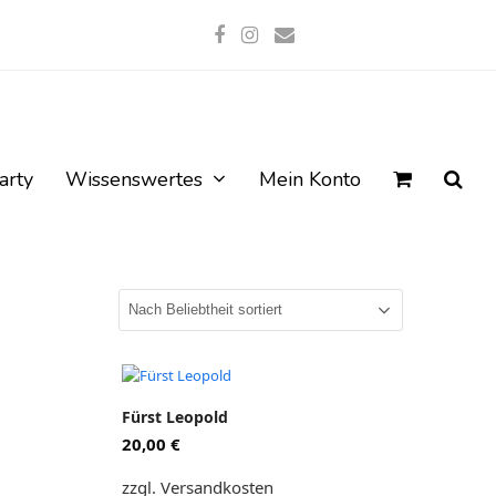
Facebook
Instagram
E-
Mail
arty
Wissenswertes
Mein Konto
Dieses
Produkt
Fürst Leopold
weist
20,00
€
mehrere
Varianten
zzgl. Versandkosten
auf.