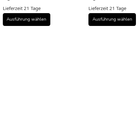
Die
Die
Lieferzeit
21 Tage
Lieferzeit
21 Tage
Optionen
Optionen
können
können
Ausführung wählen
Ausführung wählen
auf
auf
der
der
Produktseite
Produktseite
gewählt
gewählt
werden
werden