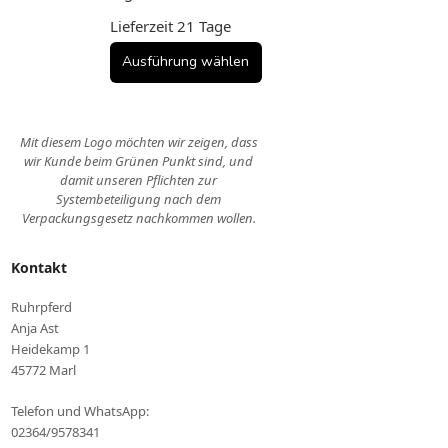
Die
Lieferzeit
21 Tage
Optionen
können
Ausführung wählen
auf
der
Produktseite
Mit diesem Logo möchten wir zeigen, dass
gewählt
wir Kunde beim Grünen Punkt sind, und
werden
damit unseren Pflichten zur
Systembeteiligung nach dem
Verpackungsgesetz nachkommen wollen.
Kontakt
Ruhrpferd
Anja Ast
Heidekamp 1
45772 Marl
Telefon und WhatsApp:
02364/9578341