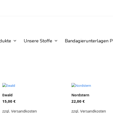
odukte
Unsere Stoffe
Bandagierunterlagen P
it
Dieses
Dieses
Produkt
Produkt
Ewald
Nordstern
weist
weist
15,00
€
22,00
€
mehrere
mehrere
Varianten
Varianten
zzgl. Versandkosten
zzgl. Versandkosten
auf.
auf.