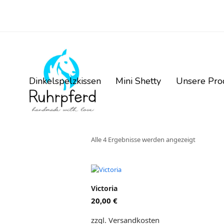
Dinkelspelzkissen
Mini Shetty
Unsere Pr
Nach
Alle 4 Ergebnisse werden angezeigt
Beliebthe
Dieses
sortiert
Produkt
Victoria
weist
20,00
€
mehrere
Varianten
zzgl. Versandkosten
auf.