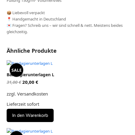
Füllung 150g/m² Volumenvlies
📦 Liebevoll verpackt
📍 Handgemacht in Deutschland
💌 Fragen? Schreib uns – wir sind schnell & nett. Meistens beides
gleichzeitig.
Ähnliche Produkte
SALE
Bandagierunterlagen L
Ursprünglicher
Aktueller
31,00
€
20,00
€
Preis
Preis
zzgl. Versandkosten
war:
ist:
31,00 €
20,00 €.
Lieferzeit
sofort
In den Warenkorb