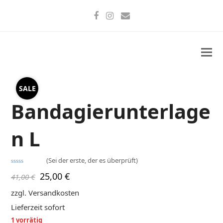
Facebook
Instagram
E-
Mail
SALE
Bandagierunterlage
n L
(
Sei der erste, der es überprüft
)
Bewertet
Ursprünglicher
Aktueller
25,00
€
41,00
€
mit
0
Preis
Preis
von
zzgl. Versandkosten
5
war:
ist:
Lieferzeit
sofort
41,00 €
25,00 €.
1 vorrätig