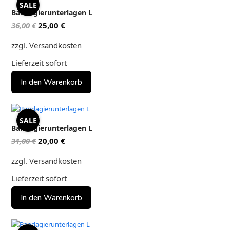
SALE
Bandagierunterlagen L
Ursprünglicher
Aktueller
36,00
€
25,00
€
Preis
Preis
zzgl. Versandkosten
war:
ist:
36,00 €
25,00 €.
Lieferzeit
sofort
In den Warenkorb
SALE
Bandagierunterlagen L
Ursprünglicher
Aktueller
31,00
€
20,00
€
Preis
Preis
zzgl. Versandkosten
war:
ist:
31,00 €
20,00 €.
Lieferzeit
sofort
In den Warenkorb